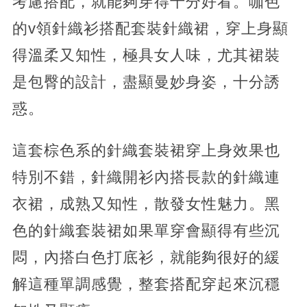
考慮搭配，就能夠穿得十分好看。咖色
的v領針織衫搭配套裝針織裙，穿上身顯
得溫柔又知性，極具女人味，尤其裙裝
是包臀的設計，盡顯曼妙身姿，十分誘
惑。
這套棕色系的針織套裝裙穿上身效果也
特別不錯，針織開衫內搭長款的針織連
衣裙，成熟又知性，散發女性魅力。黑
色的針織套裝裙如果單穿會顯得有些沉
悶，內搭白色打底衫，就能夠很好的緩
解這種單調感覺，整套搭配穿起來沉穩