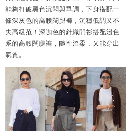
能夠打破黑色沉悶與單調，下身搭配一
條深灰色的高腰闊腿褲，沉穩低調又不
失高級范！深咖色的針織開衫搭配淺色
系的高腰闊腿褲，隨性溫柔，又能穿出
氣質。