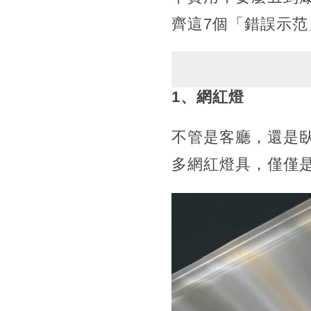
齊這7個「錯誤示范
1、網紅燈
不管是客廳，還是
多網紅燈具，僅僅