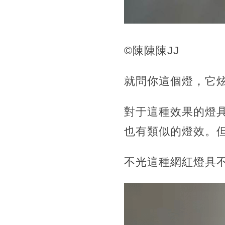
©陳陳陳JJ
就問你這個燈，它
對于這種效果的燈
也有類似的燈效。
不光這種網紅燈具