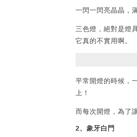
一閃一閃亮晶晶，
三色燈，絕對是燈
它真的不實用啊。
平常開燈的時候，
上！
而每次開燈，為了
2、象牙白門