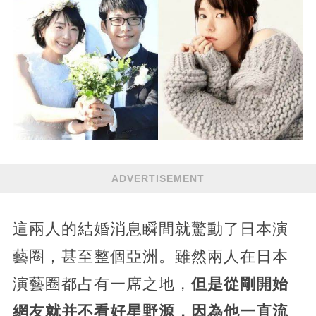
ADVERTISEMENT
這兩人的結婚消息瞬間就驚動了日本演
藝圈，甚至整個亞洲。雖然兩人在日本
演藝圈都占有一席之地，
但是從剛開始
網友就并不看好星野源，因為他一直流