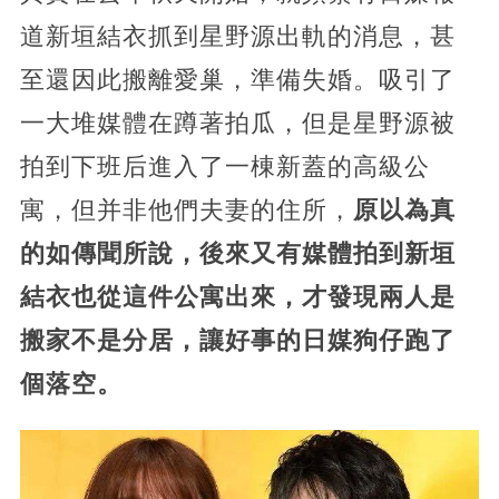
道新垣結衣抓到星野源出軌的消息，甚
至還因此搬離愛巢，準備失婚。吸引了
一大堆媒體在蹲著拍瓜，但是星野源被
拍到下班后進入了一棟新蓋的高級公
寓，但并非他們夫妻的住所，
原以為真
的如傳聞所說，後來又有媒體拍到新垣
結衣也從這件公寓出來，才發現兩人是
搬家不是分居，讓好事的日媒狗仔跑了
個落空。