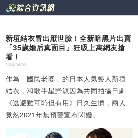
新垣結衣冒出厭世臉！全新暗黑片出賣
「35歲婚后真面目」狂吸上萬網友搶
看！
2024/08/02
作為「國民老婆」的日本人氣藝人新垣
結衣，和歌手星野源因為共同拍攝日劇
《逃避雖可恥但有用》日久生情，兩人
竟然2021年無預警宣布閃婚。