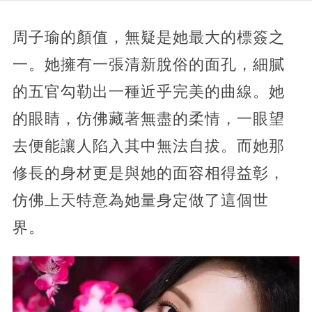
周子瑜的顏值，無疑是她最大的標簽之
一。她擁有一張清新脫俗的面孔，細膩
的五官勾勒出一種近乎完美的曲線。她
的眼睛，仿佛藏著無盡的柔情，一眼望
去便能讓人陷入其中無法自拔。而她那
修長的身材更是與她的面容相得益彰，
仿佛上天特意為她量身定做了這個世
界。