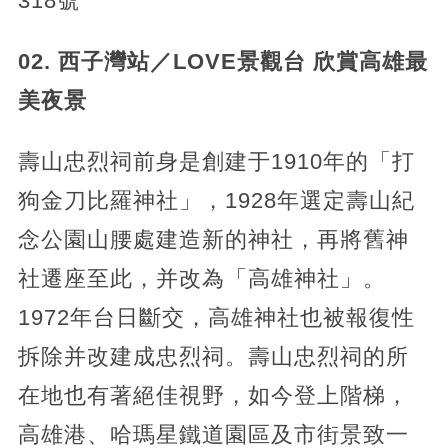
318號
02. 西子灣站／LOVE景觀台 欣賞高雄最
美夜景
壽山忠烈祠前身是創建于1910年的「打
狗金刀比羅神社」，1928年選定壽山紀
念公園山腰處建造新的神社，再將舊神
社遷座至此，并改為「高雄神社」。
1972年台日斷交，高雄神社也被報復性
拆除并改建成忠烈祠。壽山忠烈祠的所
在地也有著絕佳視野，如今登上階梯，
高雄港、哈瑪星鐵道園區及市街景致一