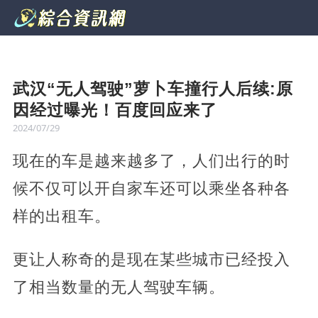
武汉“无人驾驶”萝卜车撞行人后续:原
因经过曝光！百度回应来了
2024/07/29
现在的车是越来越多了，人们出行的时
候不仅可以开自家车还可以乘坐各种各
样的出租车。
更让人称奇的是现在某些城市已经投入
了相当数量的无人驾驶车辆。