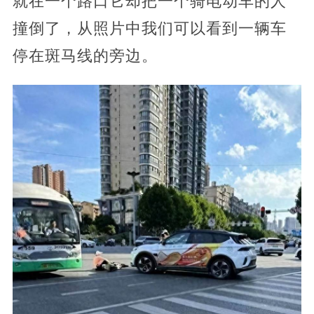
就在一个路口它却把一个骑电动车的人
撞倒了，从照片中我们可以看到一辆车
停在斑马线的旁边。