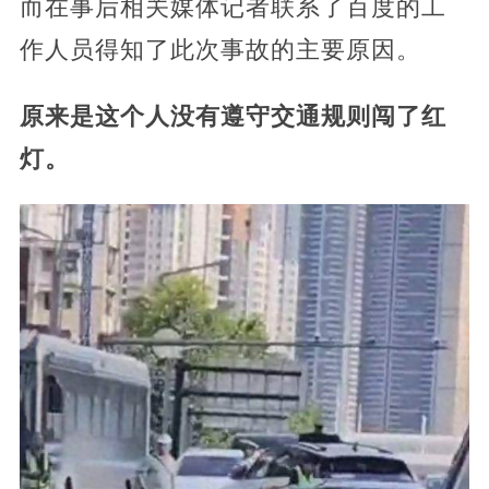
而在事后相关媒体记者联系了百度的工
作人员得知了此次事故的主要原因。
原来是这个人没有遵守交通规则闯了红
灯。