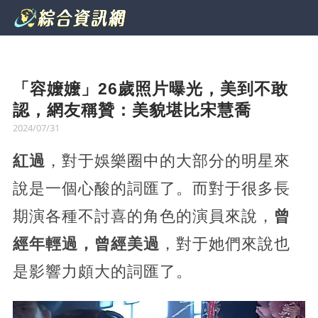
「容嬤嬤」26歲照片曝光，美到不敢
認，網友稱贊：美貌堪比宋慧喬
2024/07/31
紅過
，對于娛樂圈中的大部分的明星來
說是一個心酸的詞匯了。而對于很多長
期演各種不討喜的角色的演員來說，
曾
經年輕過，曾經美過
，對于她們來說也
是影響力頗大的詞匯了。