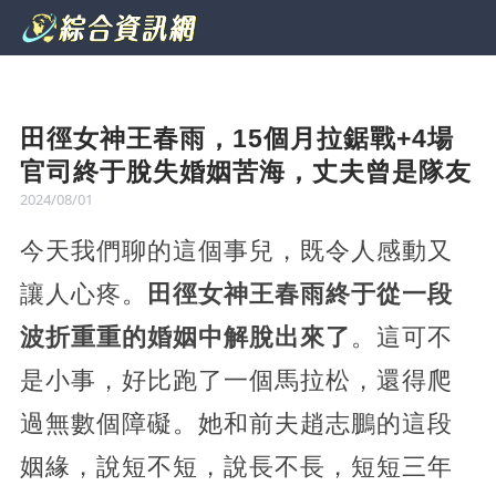
田徑女神王春雨，15個月拉鋸戰+4場
官司終于脫失婚姻苦海，丈夫曾是隊友
2024/08/01
今天我們聊的這個事兒，既令人感動又
讓人心疼。
田徑女神王春雨終于從一段
波折重重的婚姻中解脫出來了
。這可不
是小事，好比跑了一個馬拉松，還得爬
過無數個障礙。她和前夫趙志鵬的這段
姻緣，說短不短，說長不長，短短三年