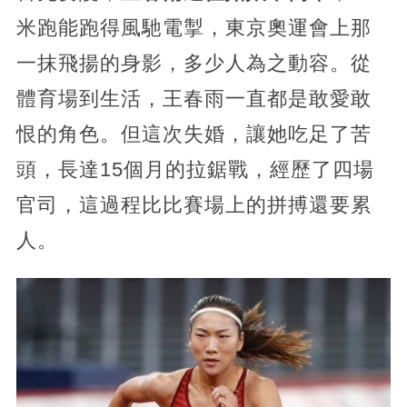
米跑能跑得風馳電掣，東京奧運會上那
一抹飛揚的身影，多少人為之動容。從
體育場到生活，王春雨一直都是敢愛敢
恨的角色。但這次失婚，讓她吃足了苦
頭，長達15個月的拉鋸戰，經歷了四場
官司，這過程比比賽場上的拼搏還要累
人。