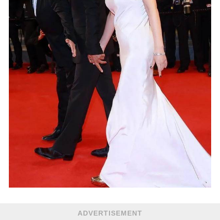
ADVERTISEMENT