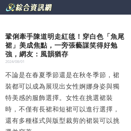
鞏俐牽手陳道明走紅毯！穿白色「魚尾
裙」美成焦點，一旁張藝謀笑得好勉
強，網友：風韻猶存
2024/08/01
不論是在春夏季節還是在秋冬季節，裙
裝都可以成為展現出女性婀娜身姿與獨
特美感的服飾選擇。女性在挑選裙裝
時，不僅有長裙和短裙可以進行選擇，
還有多種樣式與版型裁剪的裙裝可以挑