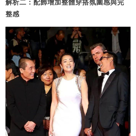
解析二：配飾增加整體穿搭氛圍感與完
整感