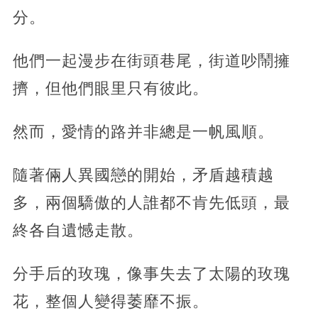
分。
他們一起漫步在街頭巷尾，街道吵鬧擁
擠，但他們眼里只有彼此。
然而，愛情的路并非總是一帆風順。
隨著倆人異國戀的開始，矛盾越積越
多，兩個驕傲的人誰都不肯先低頭，最
終各自遺憾走散。
分手后的玫瑰，像事失去了太陽的玫瑰
花，整個人變得萎靡不振。