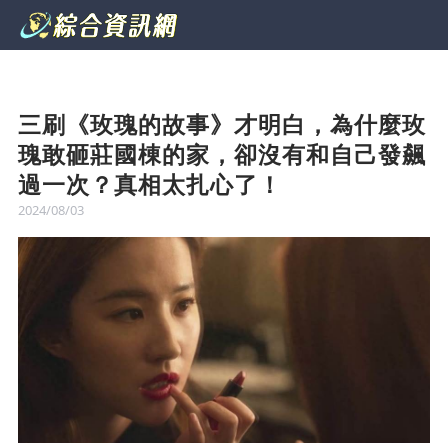
三刷《玫瑰的故事》才明白，為什麼玫
瑰敢砸莊國棟的家，卻沒有和自己發飆
過一次？真相太扎心了！
2024/08/03