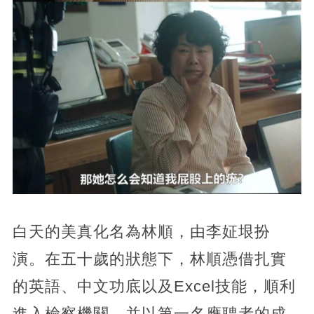
白天的美真化名為林順，由李姃垠扮
演。在五十歲的狀態下，林順憑借扎實
的英語、中文功底以及Excel技能，順利
進入檢察機關，并以第一名應聘者的成