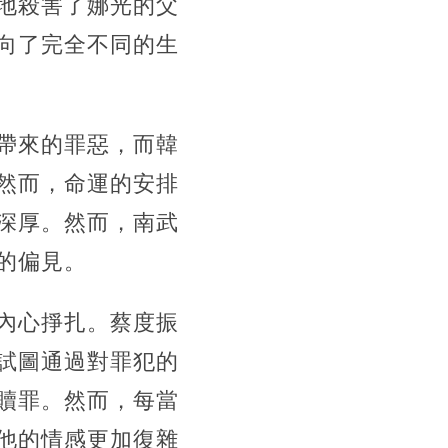
地殺害了娜光的父
向了完全不同的生
帶來的罪惡，而韓
然而，命運的安排
深厚。然而，南武
的偏見。
內心掙扎。蔡度振
試圖通過對罪犯的
贖罪。然而，每當
他的情感更加復雜