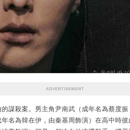
ADVERTISEMENT
怕的謀殺案。男主角尹南武（成年名為蔡度振
成年名為韓在伊，由秦基周飾演）在高中時彼