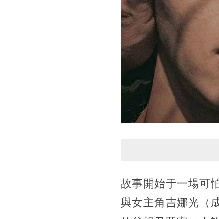
故事開始于一場可
與女主角吉娜光（