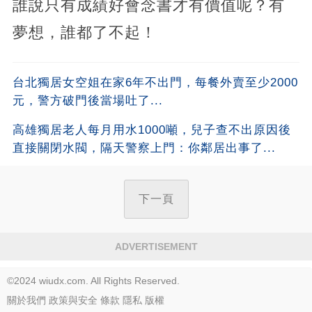
誰說只有成績好會念書才有價值呢？有
夢想，誰都了不起！
台北獨居女空姐在家6年不出門，每餐外賣至少2000
元，警方破門後當場吐了...
高雄獨居老人每月用水1000噸，兒子查不出原因後
直接關閉水閥，隔天警察上門：你鄰居出事了...
下一頁
ADVERTISEMENT
©2024 wiudx.com. All Rights Reserved.
關於我們
政策與安全
條款
隱私
版權