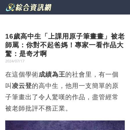
16歲高中生「上課用原子筆畫畫」被老
師罵：你對不起爸媽！專家一看作品大
驚：是奇才啊
2024/07/17
在這個學術
成績為王
的社會里，有一個
叫
凌云登
的高中生，他用一支簡單的原
子筆畫出了令人驚嘆的作品，盡管經常
被老師批評不務正業。