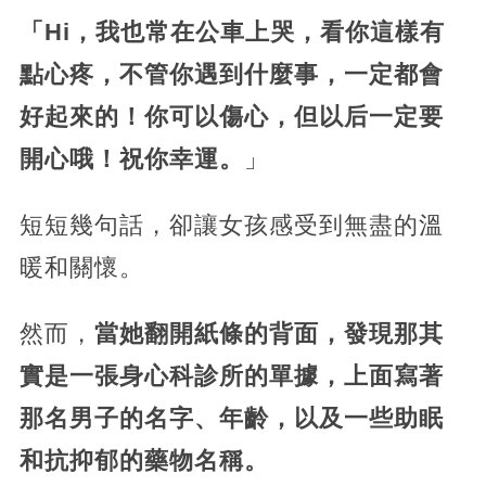
「Hi，我也常在公車上哭，看你這樣有
點心疼，不管你遇到什麼事，一定都會
好起來的！你可以傷心，但以后一定要
開心哦！祝你幸運。
」
短短幾句話，卻讓女孩感受到無盡的溫
暖和關懷。
然而，
當她翻開紙條的背面，發現那其
實是一張身心科診所的單據，上面寫著
那名男子的名字、年齡，以及一些助眠
和抗抑郁的藥物名稱。