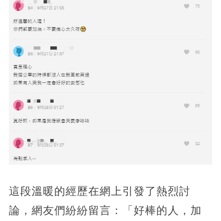
這段溫暖的經歷在網上引發了熱烈討
論，網友們紛紛留言：「好棒的人，加