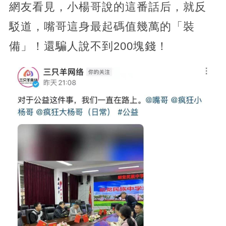
網友看見，小楊哥說的這番話后，就反
駁道，嘴哥這身最起碼值幾萬的「裝
備」！還騙人說不到200塊錢！