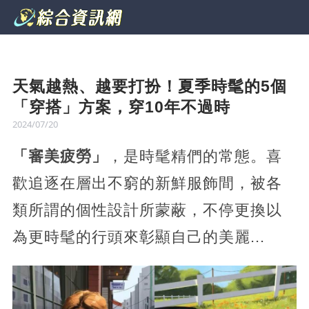
天氣越熱、越要打扮！夏季時髦的5個
「穿搭」方案，穿10年不過時
2024/07/20
「審美疲勞」
，是時髦精們的常態。喜
歡追逐在層出不窮的新鮮服飾間，被各
類所謂的個性設計所蒙蔽，不停更換以
為更時髦的行頭來彰顯自己的美麗...