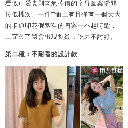
看似可愛實則老氣掉價的字母圖案瞬間
拉低檔次。一件T恤上有且僅有一個大大
的卡通印花假塑料的圖案一不趕時髦，
二穿久了還會出現裂紋，吃力不討好。
第二種：不耐看的設計款