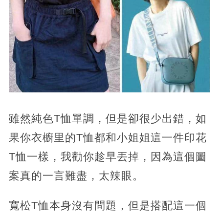
雖然純色T恤單調，但是卻很少出錯，如
果你衣櫥里的T恤都和小姐姐這一件印花
T恤一樣，我勸你趁早丟掉，因為這個圖
案真的一言難盡，太辣眼。
寬松T恤本身沒有問題，但是搭配這一個