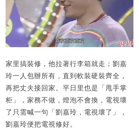
家里搞裝修，他拉著行李箱就走；劉嘉
玲一人包辦所有，直到軟裝硬裝齊全，
再把丈夫接回家。平日里也是「甩手掌
柜」，家務不做，燈泡不會換，電視壞
了只需喊一句「劉嘉玲，電視壞了」，
劉嘉玲便把電視修好。