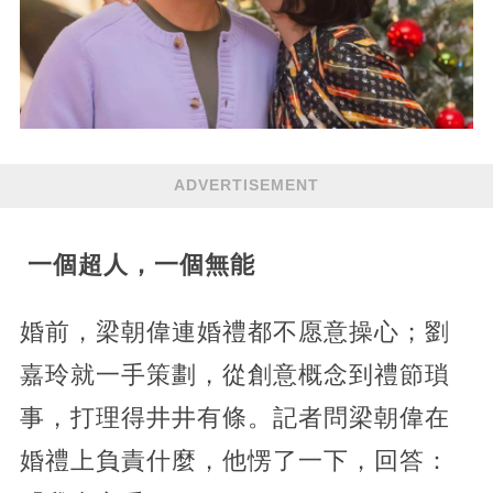
ADVERTISEMENT
一個超人，一個無能
婚前，梁朝偉連婚禮都不愿意操心；劉
嘉玲就一手策劃，從創意概念到禮節瑣
事，打理得井井有條。記者問梁朝偉在
婚禮上負責什麼，他愣了一下，回答：