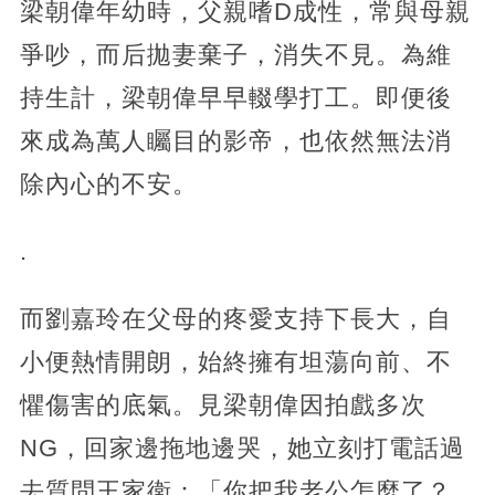
梁朝偉年幼時，父親嗜D成性，常與母親
爭吵，而后拋妻棄子，消失不見。為維
持生計，梁朝偉早早輟學打工。即便後
來成為萬人矚目的影帝，也依然無法消
除內心的不安。
.
而劉嘉玲在父母的疼愛支持下長大，自
小便熱情開朗，始終擁有坦蕩向前、不
懼傷害的底氣。見梁朝偉因拍戲多次
NG，回家邊拖地邊哭，她立刻打電話過
去質問王家衛：「你把我老公怎麼了？