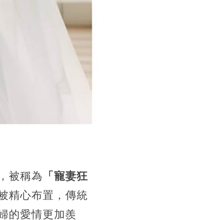
，被稱為
「寵妻狂
被精心布置，傳統
婦的愛情更加羨