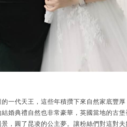
壇的一代天王，這些年積攢下來自然家底豐厚
的結婚典禮自然也非常豪華，英國當地的古堡
場景，圓了昆凌的公主夢。讓粉絲們對這對夫