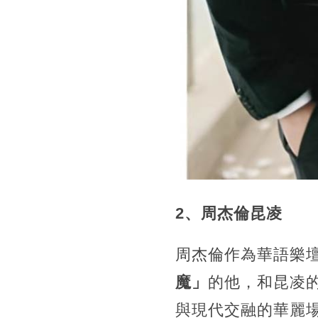
2、周杰倫昆凌
周杰倫作為華語樂
魔」
的他，和昆凌
與現代交融的華麗