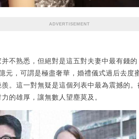
ADVERTISEMENT
家并不熟悉，但絕對是這五對夫妻中最有錢的
7億元，可謂是極盡奢華，婚禮儀式過后去度
艷羨。這一對無疑是這個列表中最為震撼的。
財力的雄厚，讓無數人望塵莫及。