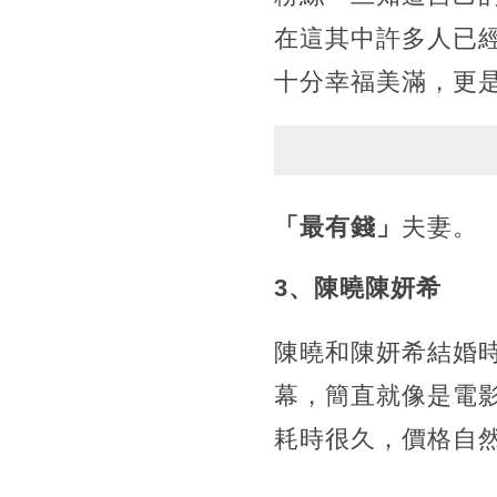
在這其中許多人已
十分幸福美滿，更
「最有錢」
夫妻。
3、陳曉陳妍希
陳曉和陳妍希結婚
幕，簡直就像是電
耗時很久，價格自