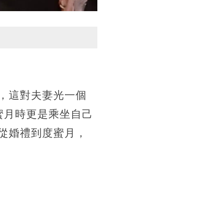
，這對夫妻光一個
蜜月時更是乘坐自己
從婚禮到度蜜月，