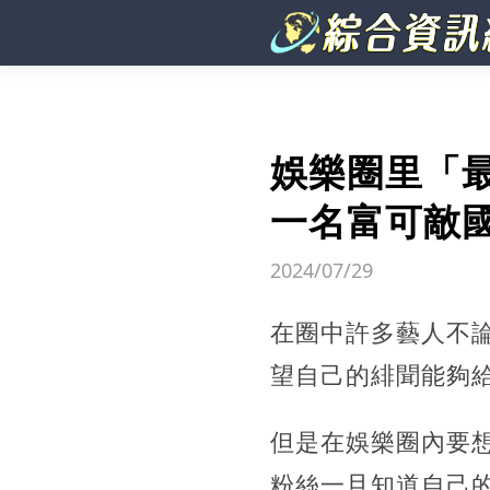
娛樂圈里「
一名富可敵
2024/07/29
在圈中許多藝人不
望自己的緋聞能夠
但是在娛樂圈內要
粉絲一旦知道自己