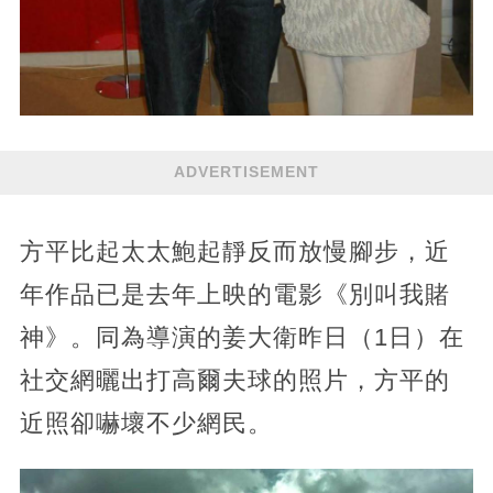
ADVERTISEMENT
方平比起太太鮑起靜反而放慢腳步，近
年作品已是去年上映的電影《別叫我賭
神》。同為導演的姜大衛昨日（1日）在
社交網曬出打高爾夫球的照片，方平的
近照卻嚇壞不少網民。