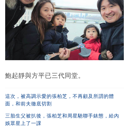
鮑起靜與方平已三代同堂。
這次，被高調示愛的張柏芝，不再顧及所謂的體
面，和前夫徹底切割
三胎生父被扒後，張柏芝和周星馳聯手錶態，給內
娛眾星上了一課