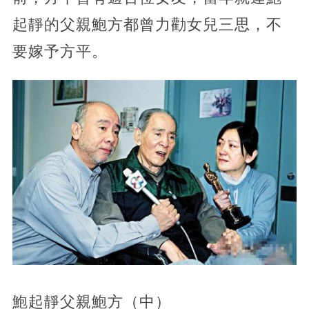
起靜的父親鮑方都曾力勸女兒三思，不
要嫁予方平。
鮑起靜父親鮑方（中）