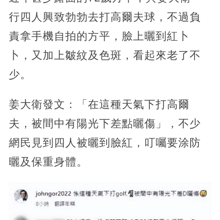
行四人興致勃勃去打高爾夫球，不過負
責拿手機自拍的方平，臉上曬到紅卜
卜，又加上皺紋及色斑，看起來老了不
少。
姜大衛發文：「在這種天氣下打高爾
夫，被間中有陽光下差點曬傷」，不少
網民見到四人被曬到臉紅，叮囑要涂防
曬及保重身體。