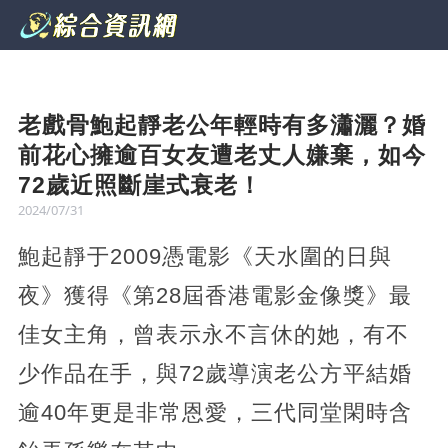
老戲骨鮑起靜老公年輕時有多瀟灑？婚
前花心擁逾百女友遭老丈人嫌棄，如今
72歲近照斷崖式衰老！
2024/07/31
鮑起靜于2009憑電影《天水圍的日與
夜》獲得《第28屆香港電影金像獎》最
佳女主角，曾表示永不言休的她，有不
少作品在手，與72歲導演老公方平結婚
逾40年更是非常恩愛，三代同堂閑時含