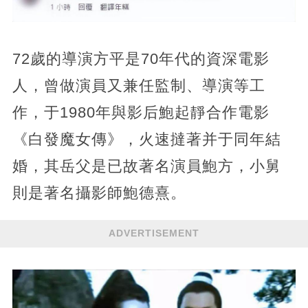
72歲的導演方平是70年代的資深電影
人，曾做演員又兼任監制、導演等工
作，于1980年與影后鮑起靜合作電影
《白發魔女傳》，火速撻著并于同年結
婚，其岳父是已故著名演員鮑方，小舅
則是著名攝影師鮑德熹。
ADVERTISEMENT