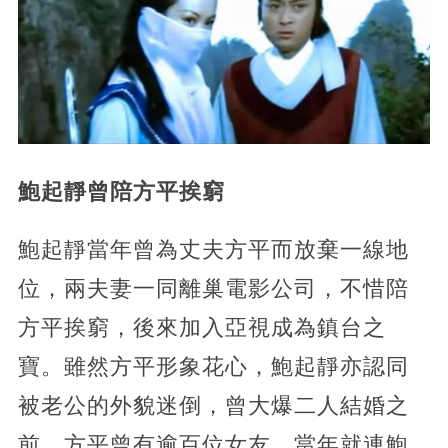
鮑起靜曾陪方平挨窮
鮑起靜當年曾為丈夫方平而放棄一線地
位，兩夫妻一同離巢電影公司，不惜陪
方平挨窮，後來加入亞視成為鎮台之
寶。雖然方平形象花心，鮑起靜亦認同
被老公的外貌迷倒，曾大爆二人結婚之
前，方平曾有逾百位女友，當年就連鮑