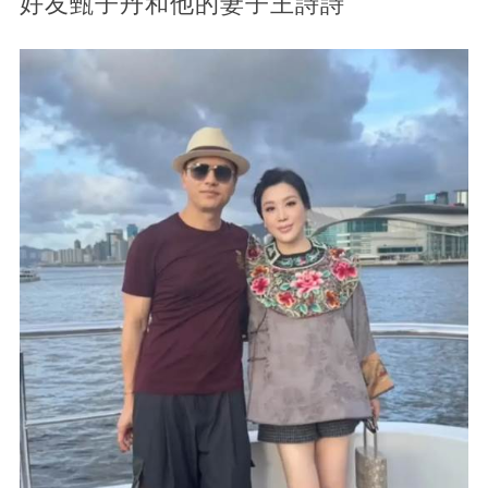
好友甄子丹和他的妻子王詩詩