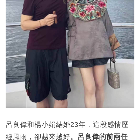
呂良偉和楊小娟結婚23年，這段感情歷
經風雨，卻越來越好。
呂良偉的前兩任