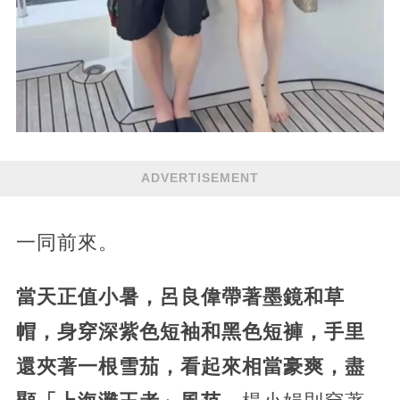
ADVERTISEMENT
一同前來。
當天正值小暑，呂良偉帶著墨鏡和草
帽，身穿深紫色短袖和黑色短褲，手里
還夾著一根雪茄，看起來相當豪爽，盡