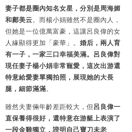
妻子都是圈內知名女星，分別是周海媚
和鄺美云
。而楊小娟雖然不是圈內人，
但她是一位億萬富豪，這讓呂良偉的女
人緣顯得更加「豪華」。
婚后，兩人育
有一子，一家三口幸福美滿。呂良偉對
現任妻子楊小娟非常寵愛，這次出游還
特意給愛妻單獨拍照，展現她的大長
腿，細節滿滿
。
雖然夫妻倆年齡差距較大，但
呂良偉一
直保養得很好，還特意在游艇上表演了
一段金雞獨立，證明自己寶刀未老