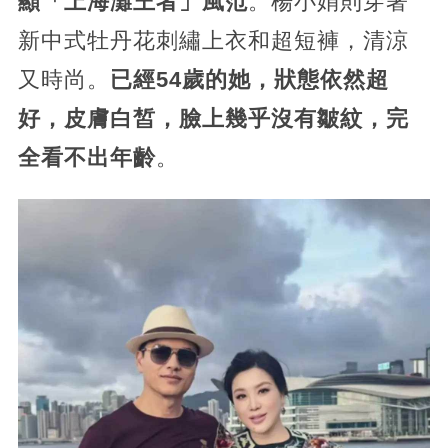
顯「上海灘王者」風范
。楊小娟則穿著
新中式牡丹花刺繡上衣和超短褲，清涼
又時尚。
已經54歲的她，狀態依然超
好，皮膚白皙，臉上幾乎沒有皺紋，完
全看不出年齡
。