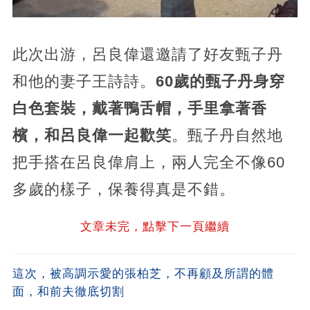
此次出游，呂良偉還邀請了好友甄子丹
和他的妻子王詩詩。
60歲的甄子丹身穿
白色套裝，戴著鴨舌帽，手里拿著香
檳，和呂良偉一起歡笑
。甄子丹自然地
把手搭在呂良偉肩上，兩人完全不像60
多歲的樣子，保養得真是不錯。
文章未完，點擊下一頁繼續
這次，被高調示愛的張柏芝，不再顧及所謂的體
面，和前夫徹底切割