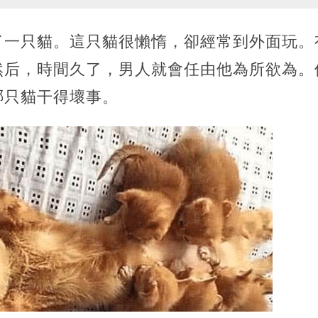
了一只貓。這只貓很懶惰，卻經常到外面玩。
然后，時間久了，男人就會任由他為所欲為。
哪只貓干得壞事。