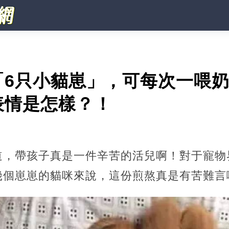
「6只小貓崽」，可每次一喂
表情是怎樣？！
道，帶孩子真是一件辛苦的活兒啊！對于寵物
幾個崽崽的貓咪來說，這份煎熬真是有苦難言