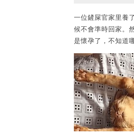
一位鏟屎官家里養
候不會準時回家。
是懷孕了，不知道