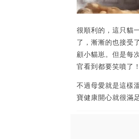
很順利的，這只貓
了，漸漸的也接受
顧小貓崽。但是每
官看到都要笑噴了
不過母愛就是這樣
寶健康開心就很滿足