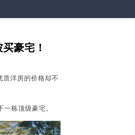
坡买豪宅！
优质洋房的价格却不
买下一栋顶级豪宅。