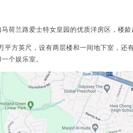
知马荷兰路爱士特女皇园的优质洋房区，楼龄
2万平方英尺，设有两层楼和一间地下室，还
和一个娱乐室。