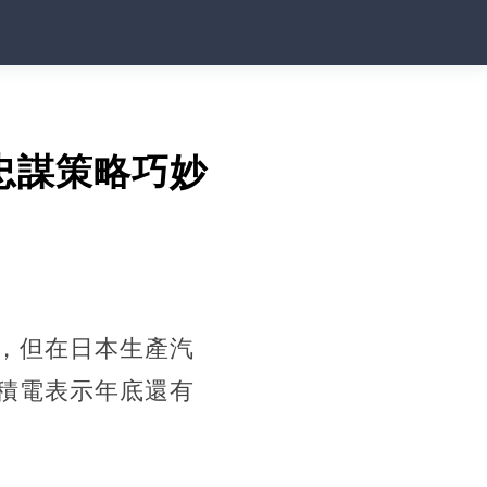
忠謀策略巧妙
，但在日本生產汽
積電表示年底還有