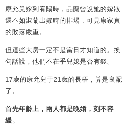
康允兒嫁到宥陽時，品蘭曾說她的嫁妝
還不如淑蘭出嫁時的排場，可見康家真
的敗落嚴重。
但這些大房一定不是當日才知道的。換
句話說，他們不在乎兒媳是否有錢。
17歲的康允兒于21歲的長梧，算是良配
了。
首先年齡上，兩人都是晚婚，刻不容
緩。