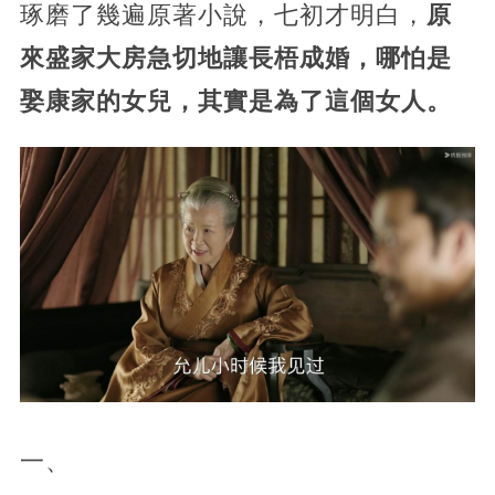
琢磨了幾遍原著小說，七初才明白，
原
來盛家大房急切地讓長梧成婚，哪怕是
娶康家的女兒，其實是為了這個女人。
一、