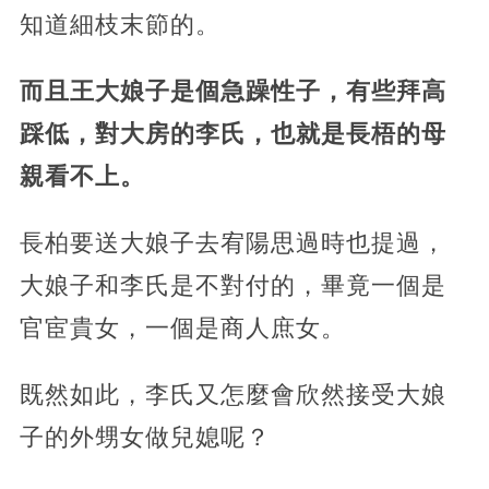
知道細枝末節的。
而且王大娘子是個急躁性子，有些拜高
踩低，對大房的李氏，也就是長梧的母
親看不上。
長柏要送大娘子去宥陽思過時也提過，
大娘子和李氏是不對付的，畢竟一個是
官宦貴女，一個是商人庶女。
既然如此，李氏又怎麼會欣然接受大娘
子的外甥女做兒媳呢？