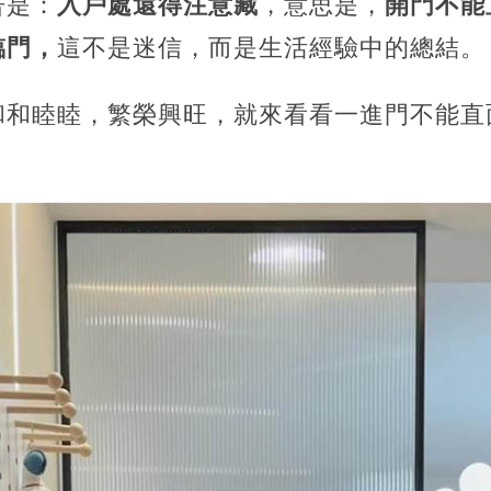
告是：
入戶處還得注意藏
，意思是，
開門不能
臨門，
這不是迷信，而是生活經驗中的總結。
和和睦睦，繁榮興旺，就來看看一進門不能直