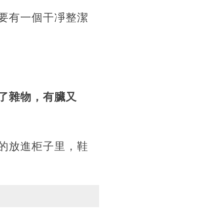
要有一個干凈整潔
了雜物，有臟又
的放進柜子里，鞋