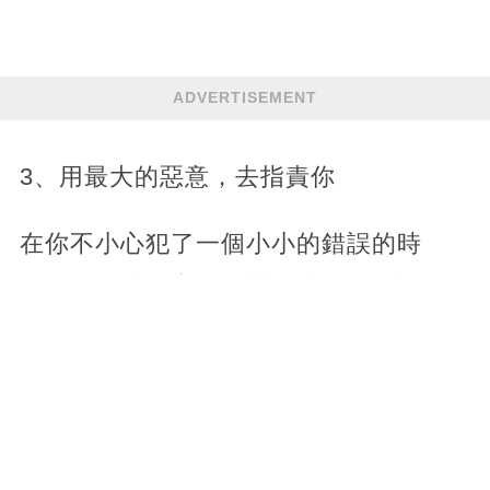
ADVERTISEMENT
3、用最大的惡意，去指責你
在你不小心犯了一個小小的錯誤的時
候，他不會包容你，甚至連簡單的視而
不見都做不到，他就好像終于抓到了你
的一個把柄一樣，用最大的惡意，去指
責你，說出來的，也全是一些傷人的
話。當一個男人視你連陌生人都不如的