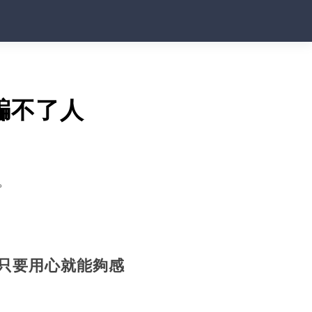
騙不了人
。
只要用心就能夠感