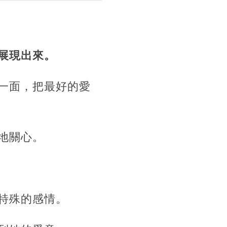
展現出來。
一面，把最好的愛
地關心。
特殊的感情。