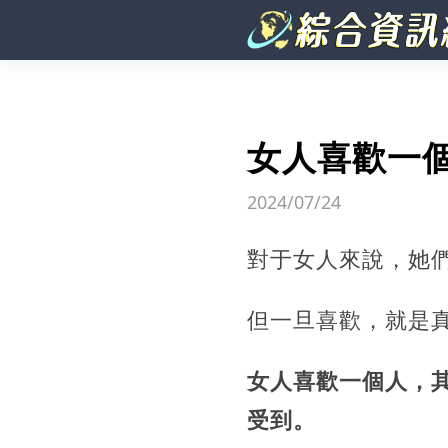
女人喜歡一
2024/07/24
對于女人來說，她
但一旦喜歡，就是
女人喜歡一個人，
受到。