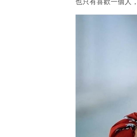
也只有喜歡一個人