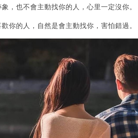
跡象，也不會主動找你的人，心里一定沒你。
喜歡你的人，自然是會主動找你，害怕錯過。