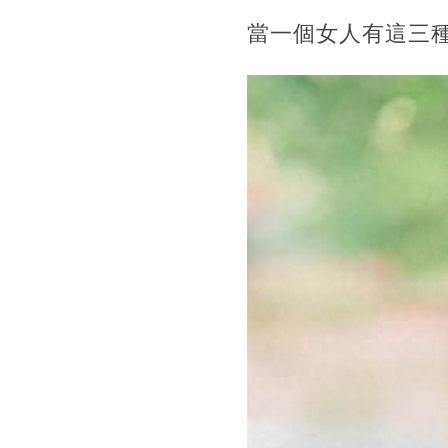
當一個女人有這三