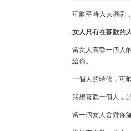
可能平時大大咧咧
女人只有在喜歡的
當女人喜歡一個人
給你。
一個人的時候，可
我想喜歡一個人，
當一個女人會對你