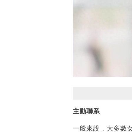
主動聯系
一般來說，大多數