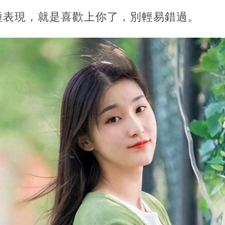
種表現，就是喜歡上你了，別輕易錯過。