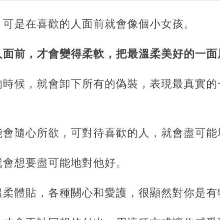
，可是在喜歡的人面前就會像個小女孩。
人面前，才會變得柔軟，把最溫柔美好的一面
的時候，就會卸下所有的偽裝，表現最真實的
能會隨心所欲，可對待喜歡的人，就會盡可能
就會想要盡可能地對他好。
溫柔體貼，各種關心和愛護，很顯然對你是有