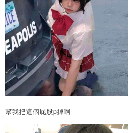
幫我把這個屁股p掉啊