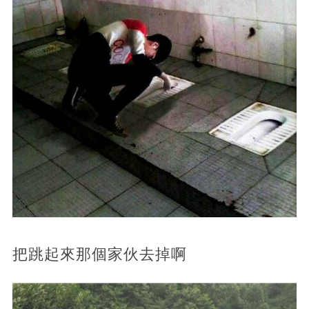
把跳起來那個家伙去掉啊