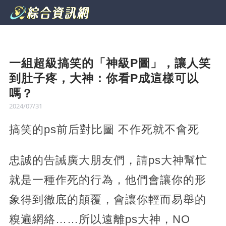
一組超級搞笑的「神級P圖」，讓人笑
到肚子疼，大神：你看P成這樣可以
嗎？
2024/07/31
搞笑的ps前后對比圖 不作死就不會死
忠誠的告誡廣大朋友們，請ps大神幫忙
就是一種作死的行為，他們會讓你的形
象得到徹底的顛覆，會讓你輕而易舉的
糗遍網絡……所以遠離ps大神，NO