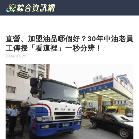
直營、加盟油品哪個好？30年中油老員
工傳授「看這裡」一秒分辨！
2024/07/25