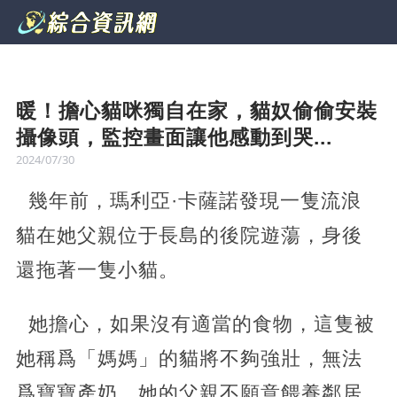
暖！擔心貓咪獨自在家，貓奴偷偷安裝
攝像頭，監控畫面讓他感動到哭...
2024/07/30
幾年前，瑪利亞·卡薩諾發現一隻流浪
貓在她父親位于長島的後院遊蕩，身後
還拖著一隻小貓。
她擔心，如果沒有適當的食物，這隻被
她稱爲「媽媽」的貓將不夠強壯，無法
爲寶寶產奶。她的父親不願意餵養鄰居