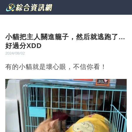
小貓把主人關進籠子，然后就逃跑了…
好過分XDD
2024/08/02
有的小貓就是壞心眼，不信你看！