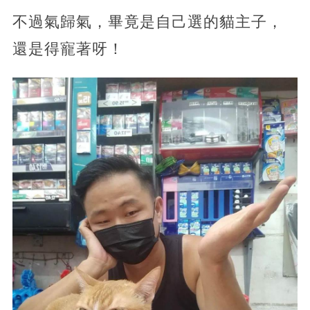
不過氣歸氣，畢竟是自己選的貓主子，
還是得寵著呀！