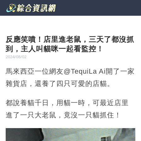
反應笑噴！店里進老鼠，三天了都沒抓
到，主人叫貓咪一起看監控！
2024/08/02
馬來西亞一位網友@TequiLa Ai開了一家
雜貨店，還養了四只可愛的店貓。
都說養貓千日，用貓一時，可最近店里
進了一只大老鼠，竟沒一只貓抓住！