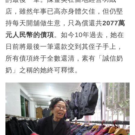
店，雖然年事已高亦身體欠佳，但仍堅
持每天開舖做生意，只為償還共
2077萬
元人民幣的債項
。如今10年過去，她在
日前將最後一筆還款交到其侄子手上，
所有債項終于全數還清，素有「誠信奶
奶」之稱的她終可釋懷。