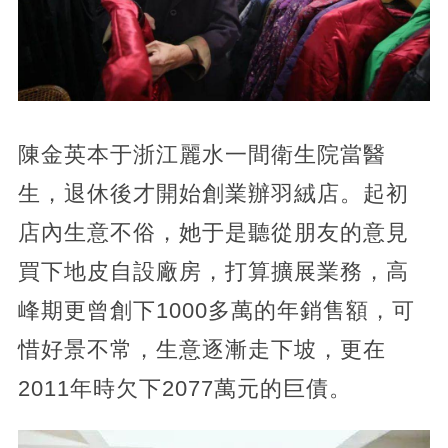
陳金英本于浙江麗水一間衛生院當醫
生，退休後才開始創業辦羽絨店。起初
店內生意不俗，她于是聽從朋友的意見
買下地皮自設廠房，打算擴展業務，高
峰期更曾創下1000多萬的年銷售額，可
惜好景不常，生意逐漸走下坡，更在
2011年時欠下2077萬元的巨債。