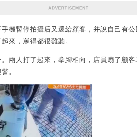
ADVERTISEMENT
下手機暫停拍攝后又還給顧客，并說自己有公
了起來，罵得都很難聽。
台。兩人打了起來，拳腳相向，店員扇了顧客
報警。