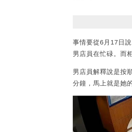
事情要從6月17日
男店員在忙碌。而
男店員解釋說是按順
分鐘，馬上就是她