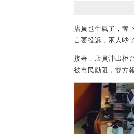
店員也生氣了，奪
言要投訴，兩人吵
接著，店員沖出柜
被市民勸阻，雙方