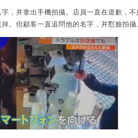
名字，并拿出手機拍攝。店員一直在道歉，不
退掉。但顧客一直追問他的名字，并懟臉拍攝