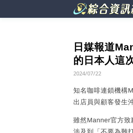
日媒報道Ma
的日本人這
2024/07/22
知名咖啡連鎖機構Ma
出店員與顧客發生
雖然Manner官
涉及到「不要為難