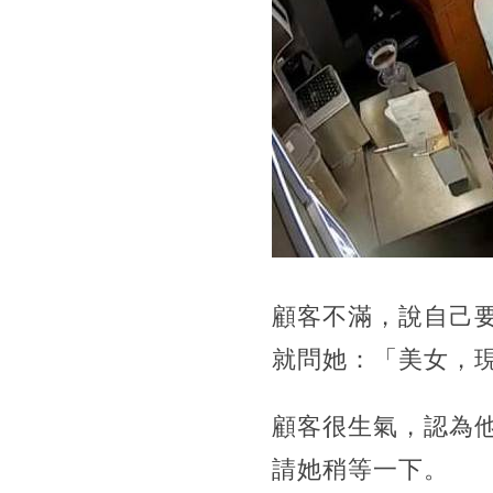
顧客不滿，說自己
就問她：「美女，
顧客很生氣，認為
請她稍等一下。