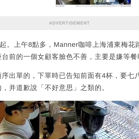
ADVERTISEMENT
說起。上午8點多，Manner咖啡上海浦東梅
柜台前的一個女顧客臉色不善，主要是嫌等餐
序出單的，下單時已告知前面有4杯，要七八
的，并道歉說「不好意思」之類的。