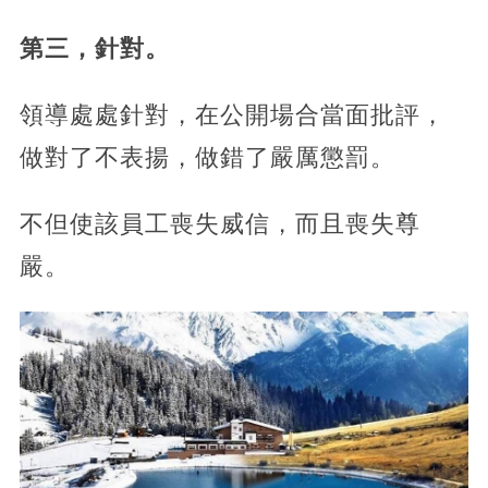
第三，針對。
領導處處針對，在公開場合當面批評，
做對了不表揚，做錯了嚴厲懲罰。
不但使該員工喪失威信，而且喪失尊
嚴。