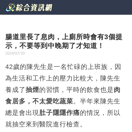
腸道里長了息肉，上廁所時會有3個提
示，不要等到中晚期了才知道！
2024/07/20
42歲的陳先生是一名忙碌的上班族，因
為生活和工作上的壓力比較大，陳先生
養成了
抽煙
的習慣，平時的飲食也是
肉
食居多，不太愛吃蔬菜
。半年來陳先生
總是會出現
肚子隱隱作痛
的情況，所以
就抽空來到醫院進行檢查。