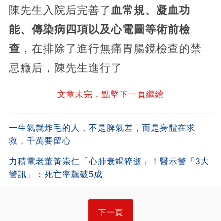
陳先生入院后完善了
血常規、凝血功
能、傳染病四項以及心電圖等術前檢
查
，在排除了進行無痛胃腸鏡檢查的禁
忌癥后，陳先生進行了
文章未完，點擊下一頁繼續
一生氣就炸毛的人，不是脾氣差，而是身體在求
救，千萬要留心
力積電老董黃崇仁「心肺衰竭猝逝」！醫示警「3大
警訊」：死亡率飆破5成
下一頁