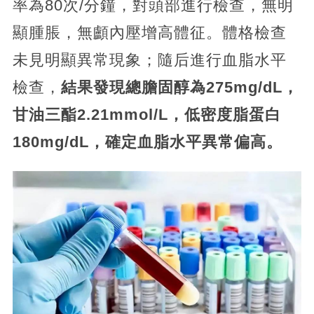
率為80次/分鐘，對頭部進行檢查，無明
顯腫脹，無顱內壓增高體征。體格檢查
未見明顯異常現象；隨后進行血脂水平
檢查，
結果發現總膽固醇為275mg/dL，
甘油三酯2.21mmol/L，低密度脂蛋白
180mg/dL，確定血脂水平異常偏高。