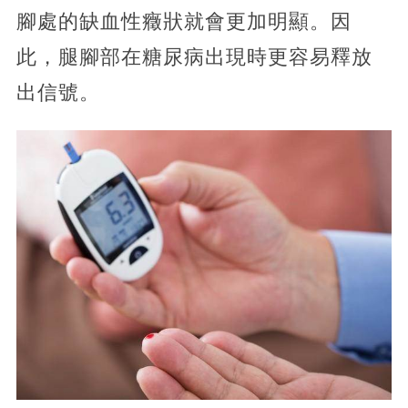
腳處的缺血性癥狀就會更加明顯。因
此，腿腳部在糖尿病出現時更容易釋放
出信號。