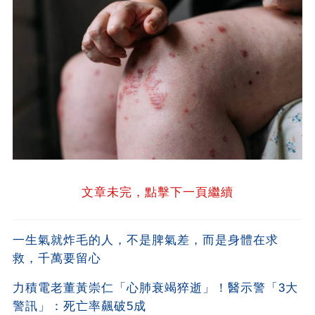
文章未完，點擊下一頁繼續
一生氣就炸毛的人，不是脾氣差，而是身體在求
救，千萬要留心
力積電老董黃崇仁「心肺衰竭猝逝」！醫示警「3大
警訊」：死亡率飆破5成