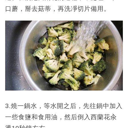
口蘑，掰去菇蒂，再洗凈切片備用。
3.燒一鍋水，等水開之后，先往鍋中加入
一些食鹽和食用油，然后倒入西蘭花汆