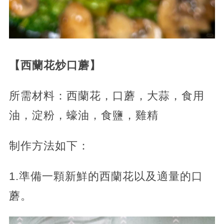
【西蘭花炒口蘑】
所需材料：西蘭花，口蘑，大蒜，食用
油，淀粉，蠔油，食鹽，雞精
制作方法如下：
1.準備一顆新鮮的西蘭花以及適量的口
蘑。