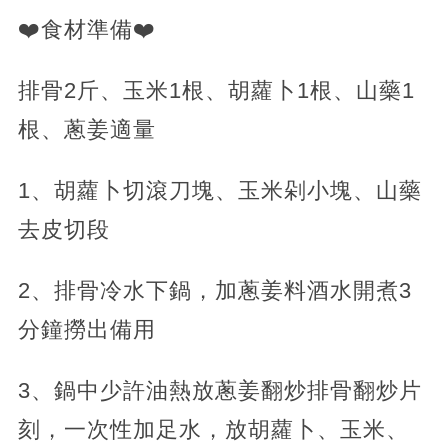
❤️食材準備❤️
排骨2斤、玉米1根、胡蘿卜1根、山藥1
根、蔥姜適量
1、胡蘿卜切滾刀塊、玉米剁小塊、山藥
去皮切段
2、排骨冷水下鍋，加蔥姜料酒水開煮3
分鐘撈出備用
3、鍋中少許油熱放蔥姜翻炒排骨翻炒片
刻，一次性加足水，放胡蘿卜、玉米、