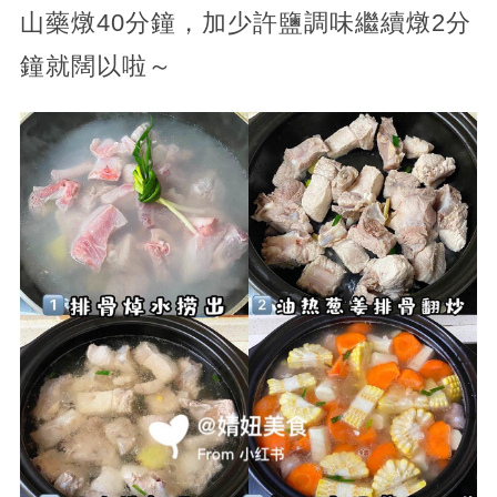
山藥燉40分鐘，加少許鹽調味繼續燉2分
鐘就闊以啦～